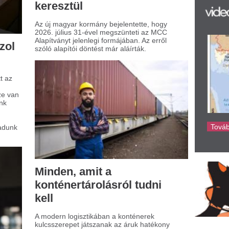
llításában és raktározásában. Nem
lepő hát, ha számos vállalat keres
bízható megoldásokat arra, hogy hol és
yan lehet ezeket az óriási
olóegységeket biztonságosan elhelyezni.
k nemcsak a szállítmányozás
mpontjából lényegesek, hanem különböző
okra is felhasználják őket, például
tárként is gyakran szolgálnak.
 teszi különlegessé a
árom az egyben
abakocsit?