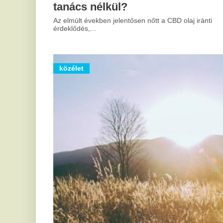
Áramszünet Salgótarjánban és kiterjedt 
Salgótarjánban 140 fogyasztási helyen szünetel az áramszolgáltatá
országos hőségriasztás idején több helyen erdőtüzekkel és vízellá