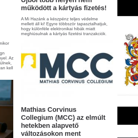
ollegium (MCC) az elmúlt
etekben alapvető
áltozásokon ment
resztül
új magyar kormány bejelentette, hogy
6. július 31-ével megszünteti az MCC
pítványt jelenlegi formájában. Az erről
ló alapítói döntést már aláírták.
nden, amit a
nténertárolásról tudni
ll
odern logisztikában a konténerek
csszerepet játszanak az áruk hatékony