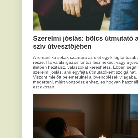
leh
Mindannyian találkoztunk már azzal a problémával, amikor
szeretett felületeink elvesztették régi fényüket és
tisztaságukat. Ez különösen igaz, amikor modern design
szerint választunk, ami gyakran speciális tisztítást igényel. Az
ilyen felületek gyakran különleges technológiával készülnek,
így karbantartásuk is külön eljárásokat kíván. De hogyan kell
helyesen eljárni?
Mi
á
Az 
nag
Hogyan varázsold otthonod
rés
növ
világítását tökéletessé?
a h
azo
Sokan tapasztalták már, hogy a szobájuk világítása nem úgy
a h
szolgál, ahogy szeretnék. Lehet, hogy az elsőre kiválasztott
lámpa már nem passzol az új igényekhez vagy az életteret
nem teszi elég hívogatóvá. A lakás világítása olyan elem,
ami alapvetően határozza meg a helyiség hangulatát és
funkcionalitását. Mi lenne, ha ezen most javítanánk?