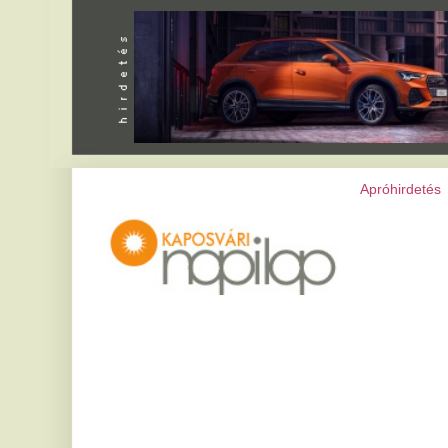
Apróhirdetés
|
Programok