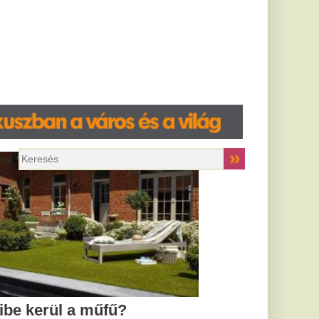
 modern
ű lenne, ha többé