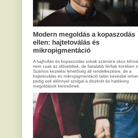
Szerelmi jóslás: bölcs útmutató a
Mik
elő
szív útvesztőjében
köz
fig
A romantika sokak számára az élet egyik legfontosabb
nél
része. Ha valaki igazán fontos lesz neked, vagy a jövőt
ame
illetően hezitálsz, válaszokat kereshetsz. Ebben segíthet a
szerelmi jóslás, ami egyfajta útmutatóként szolgálhat.
Viszont mielőtt belemerülnél a jövendölések világába, fontos
megérteni, miért vonzódsz ehhez, és hogyan használhatod
ezt okosan.
A
st
A s
kih
sze
min
vaj
Hogyan tisztítsd a kapukat
sok
arr
megfelelően?
mél