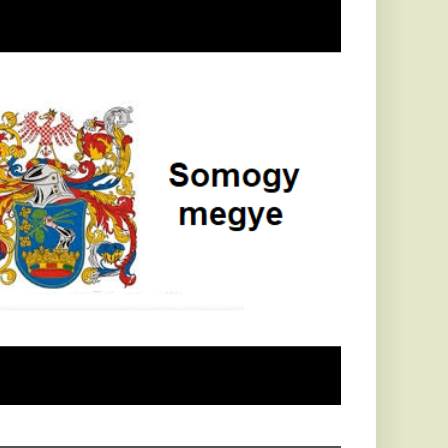
Földrengés rázta
meg
Horvátországot,
Pécsett is érezni
lehetett, anyagi
károk is
keletkeztek
Horvátországban
újabb földrengés volt
tapasztalható, az MTI
azt írja: ezúttal 6,3-es
erősségű földrengés
rázta meg
Horvátországot
kedden kora...