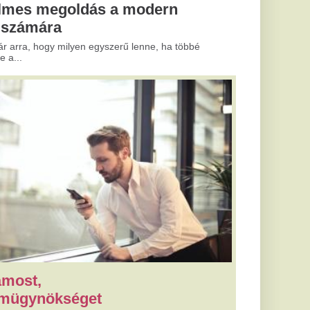
ésére keresünk
szalainlcs@gmail.com