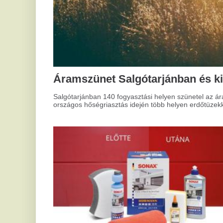
Ú
mű
A M
Hogyan tisztítsd a kapukat
mel
hog
megfelelően?
meg
Mindannyian találkoztunk már azzal a problémával, amikor
szeretett felületeink elvesztették régi fényüket és
tisztaságukat. Ez különösen igaz, amikor modern design
szerint választunk, ami gyakran speciális tisztítást igényel. Az
ilyen felületek gyakran különleges technológiával készülnek,
így karbantartásuk is külön eljárásokat kíván. De hogyan kell
helyesen eljárni?
M