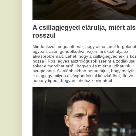
szá
meg
meg
hog
tár
Eze
sze
Modern megoldás a kopaszodás
cél
ellen: hajtetoválás és
rak
mikropigmentáció
A hajhullás és kopaszodás sokak számára okoz kihívást,
nem csak az idősebbek, de fiatalabb férfiak körében is.
Számos kezelési lehetőség áll rendelkezésre, de a
hajtetoválás és mikropigmentáció talán kevésbé ismert,
pedig sok előnnyel szolgál a diszkrét és hatékony
megoldások keresőinek.
Mi
h
b