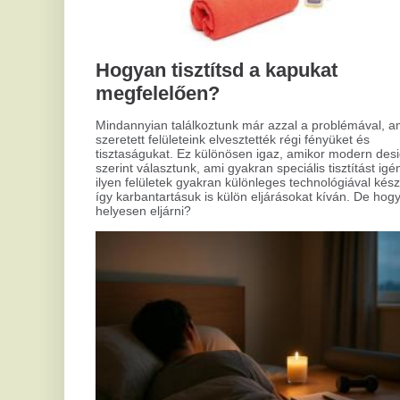
C
h
v
ke
Az 
202
Ala
A csillagjegyed elárulja, miért alszol
szó
rosszul
Mindenkivel megesett már, hogy álmatlanul forgolódott az
ágyban, azon gondolkodva, vajon mi okozhatja az
alvásproblémáit. Lehet, hogy a csillagjegyednek is köze van
hozzá? Nos, egyes asztrológusok szerint a zodiákusunk
sokat elmondhat arról, hogyan és miért aludhatunk
nyugtalanul. Az alábbiakban bemutatjuk, hogy melyik
csillagjegy milyen alvásgondokkal küszködhet, illetve adunk
néhány tippet, hogyan lehetsz kipihentebb.
Mi
ko
ke
A m
kul