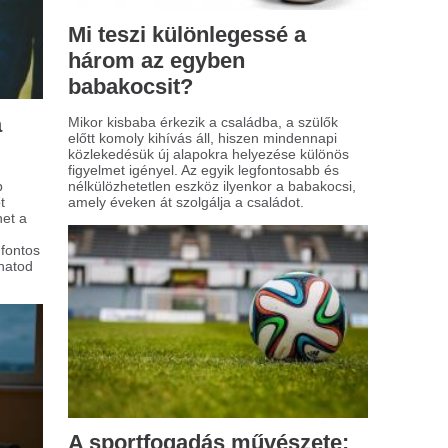
etőségek rejlenek?
t érdemes tudni az
lgabonákról?
egészséges étkezési szokások egyre
yobb szerepet kapnak napjainkban, és
zben ennek köszönhető az álgabonák
ekvő népszerűsége. A köles, a quinoa és
ajdina nevű magok különösen kedveltek
k körében, akik változatosságot keresnek
agyományos gabonafélék között.