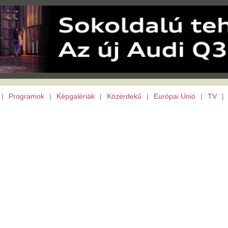
|
Képgalériák
|
Közérdekű
|
Európai Unió
|
TV
|
Somogy megye
|
Archívu