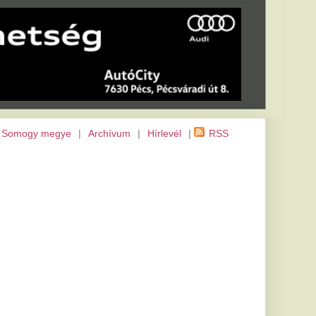
m
|
Hírlevél
|
RSS