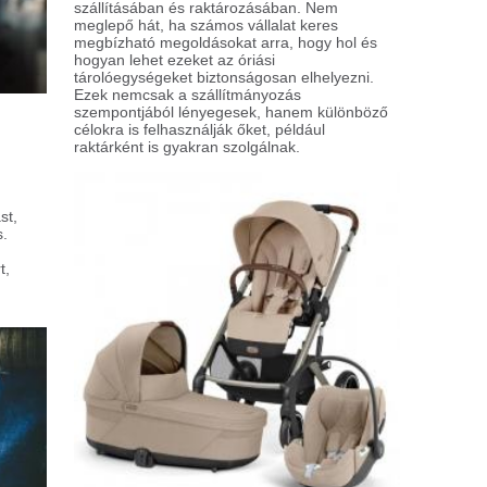
or kisbaba érkezik a családba, a szülők
tt komoly kihívás áll, hiszen mindennapi
lekedésük új alapokra helyezése különös
yelmet igényel. Az egyik legfontosabb és
külözhetetlen eszköz ilyenkor a babakocsi,
ly éveken át szolgálja a családot.
 sportfogadás művészete:
ratégiák és lehetőségek
portfogadás világa izgalmakkal és
ívásokkal teli. Sokan csupán
rencsejátékként gondolnak rá, ahol
dig a fogadóirodáknak áll a zászló. De
on tényleg így van, vagy a sportfogadás
kal összetettebb ennél? Gondoltál már
a, hogy ennek a tevékenységnek a
yére ásva milyen stratégiák és