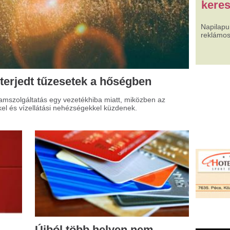
jból több helyen nem
ködött a kártyás fizetés!
i Hazánk a készpénz teljes védelme
lett áll ki! Egyre többször tapasztalhatjuk,
y különféle elektronikai hibák miatt
hiúsulnak a kártyás fizetési tranzakciók.
athias Corvinus