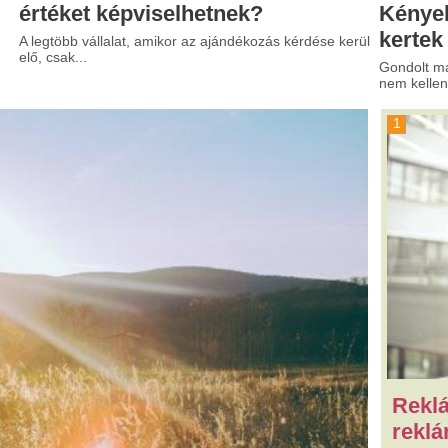
Reklámost,
reklámügynökséget
keresek Partnernek!
Napilapunk felületeinek az értékesít
reklámost, vállalkozást. Érdeklődi: 
tűzesetek a hőségben
s egy vezetékhiba miatt, miközben az
tási nehézségekkel küzdenek.