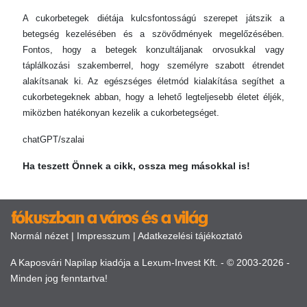
A cukorbetegek diétája kulcsfontosságú szerepet játszik a
betegség kezelésében és a szövődmények megelőzésében.
Fontos, hogy a betegek konzultáljanak orvosukkal vagy
táplálkozási szakemberrel, hogy személyre szabott étrendet
alakítsanak ki. Az egészséges életmód kialakítása segíthet a
cukorbetegeknek abban, hogy a lehető legteljesebb életet éljék,
miközben hatékonyan kezelik a cukorbetegséget.
chatGPT/szalai
Ha teszett Önnek a cikk, ossza meg másokkal is!
Normál nézet
|
Impresszum
|
Adatkezelési tájékoztató
A Kaposvári Napilap kiadója a Lexum-Invest Kft. - © 2003-2026 -
Minden jog fenntartva!