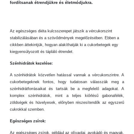
fordítsanak étrendjükre és életmódjukra.
Az egészséges diéta kulcsszerepet játszik a vércukorszint
stabilizálásában és a szövődmények megelőzésében. Ebben a
cikkben áttekintjük, hogyan alakíthatják ki a cukorbetegek egy
kiegyensúlyozott és tápláló étrendet.
Szénhidrátok kezelése:
A szénhidrátok közvetlen hatással vannak a vércukorszintre. A
cukorbetegeknek fontos, hogy tudatosan válasszák meg a
szénhidrátforrásaikat és tartsák be a megfelelő adagokat. A
komplex szénhidrátok, mint a teljes kiőrlésű gabonafélék,
zöldségek és hüvelyesek, előnyben részesítendők az egyszerű
cukrokkal szemben.
Egészséges zsírok:
Az egészséges zsírok, például az olívaolaj, avokádó és magvak,