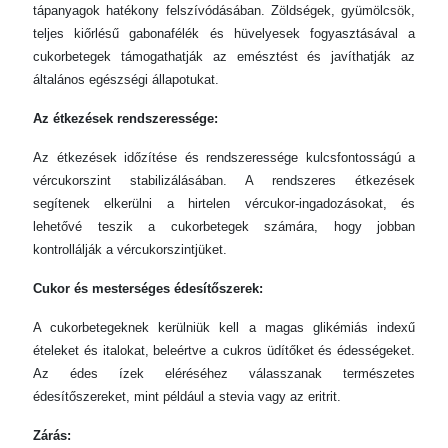
tápanyagok hatékony felszívódásában. Zöldségek, gyümölcsök,
teljes kiőrlésű gabonafélék és hüvelyesek fogyasztásával a
cukorbetegek támogathatják az emésztést és javíthatják az
általános egészségi állapotukat.
Az étkezések rendszeressége:
Az étkezések időzítése és rendszeressége kulcsfontosságú a
vércukorszint stabilizálásában. A rendszeres étkezések
segítenek elkerülni a hirtelen vércukor-ingadozásokat, és
lehetővé teszik a cukorbetegek számára, hogy jobban
kontrollálják a vércukorszintjüket.
Cukor és mesterséges édesítőszerek:
A cukorbetegeknek kerülniük kell a magas glikémiás indexű
ételeket és italokat, beleértve a cukros üdítőket és édességeket.
Az édes ízek eléréséhez válasszanak természetes
édesítőszereket, mint például a stevia vagy az eritrit.
Zárás: