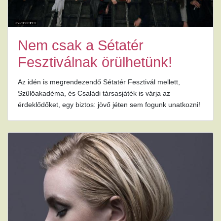
Nem csak a Sétatér
Fesztiválnak örülhetünk!
Az idén is megrendezendő Sétatér Fesztivál mellett,
Szülőakadéma, és Családi társasjáték is várja az
érdeklődőket, egy biztos: jövő jéten sem fogunk unatkozni!