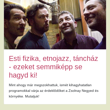
Esti fizika, etnojazz, táncház
- ezeket semmiképp se
hagyd ki!
Mint ahogy már megszokhattuk, ismét kihagyhatatlan
programokkal várja az érdeklődőket a Zsolnay Negyed és
környéke. Mutatjuk!