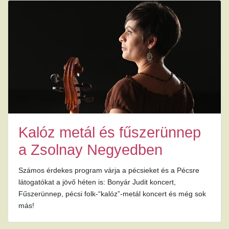
Kalóz metál és fűszerünnep
a Zsolnay Negyedben
Számos érdekes program várja a pécsieket és a Pécsre
látogatókat a jövő héten is: Bonyár Judit koncert,
Fűszerünnep, pécsi folk-“kalóz”-metál koncert és még sok
más!