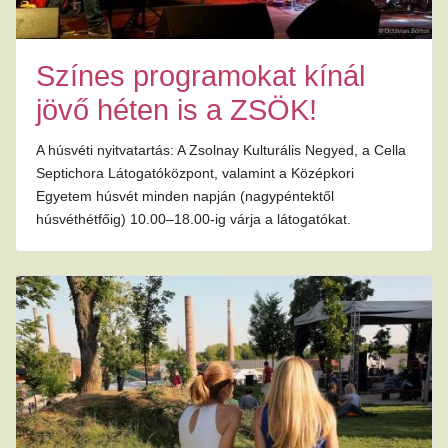
Színes programokat kínál
jövő héten is a ZSÖK!
A húsvéti nyitvatartás: A Zsolnay Kulturális Negyed, a Cella
Septichora Látogatóközpont, valamint a Középkori
Egyetem húsvét minden napján (nagypéntektől
húsvéthétfőig) 10.00–18.00-ig várja a látogatókat.