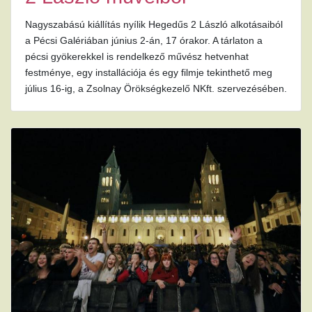
Nagyszabású kiállítás nyílik Hegedűs 2 László alkotásaiból
a Pécsi Galériában június 2-án, 17 órakor. A tárlaton a
pécsi gyökerekkel is rendelkező művész hetvenhat
festménye, egy installációja és egy filmje tekinthető meg
július 16-ig, a Zsolnay Örökségkezelő NKft. szervezésében.