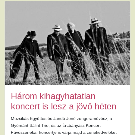
Három kihagyhatatlan
koncert is lesz a jövő héten
Muzsikás Együttes és Jandó Jenő zongoraművész, a
Gyémánt Bálint Trio, és az Ércbányász Koncert
Fúvószenekar koncertje is várja majd a zenekedvelőket