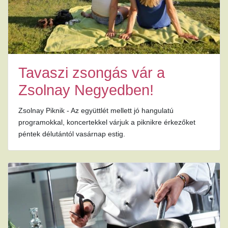
Tavaszi zsongás vár a
Zsolnay Negyedben!
Zsolnay Piknik - Az együttlét mellett jó hangulatú
programokkal, koncertekkel várjuk a piknikre érkezőket
péntek délutántól vasárnap estig.