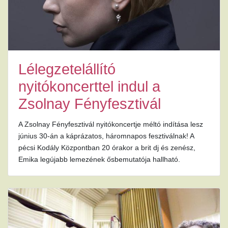
Lélegzetelállító
nyitókoncerttel indul a
Zsolnay Fényfesztivál
A Zsolnay Fényfesztivál nyitókoncertje méltó indítása lesz
június 30-án a káprázatos, háromnapos fesztiválnak! A
pécsi Kodály Központban 20 órakor a brit dj és zenész,
Emika legújabb lemezének ősbemutatója hallható.