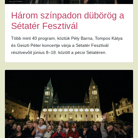
Három színpadon dübörög a
Sétatér Fesztivál
Több mint 40 program, köztük Pély Barna, Tompos Kátya
és Geszti Péter koncertje várja a Sétatér Fesztivál
résztvevőit június 8–18. között a pécsi Sétatéren.