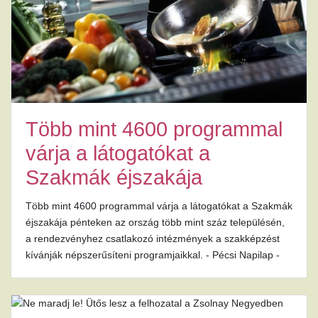
Több mint 4600 programmal
várja a látogatókat a
Szakmák éjszakája
Több mint 4600 programmal várja a látogatókat a Szakmák
éjszakája pénteken az ország több mint száz településén,
a rendezvényhez csatlakozó intézmények a szakképzést
kívánják népszerűsíteni programjaikkal. - Pécsi Napilap -