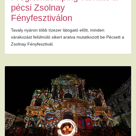
pécsi Zsolnay
Fényfesztiválon
Tavaly nyáron több tízezer látogató előtt, minden
várakozást felülmúló sikert aratva mutatkozott be Pécsett a
Zsolnay Fényfesztivál.