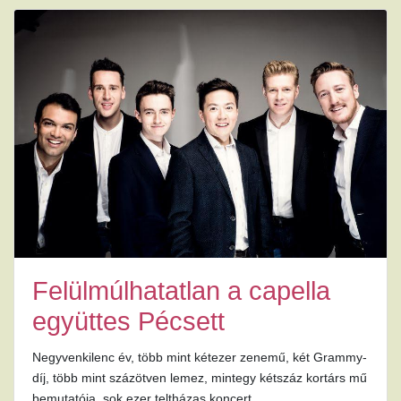
Felülmúlhatatlan a capella
együttes Pécsett
Negyvenkilenc év, több mint kétezer zenemű, két Grammy-
díj, több mint százötven lemez, mintegy kétszáz kortárs mű
bemutatója, sok ezer teltházas koncert.