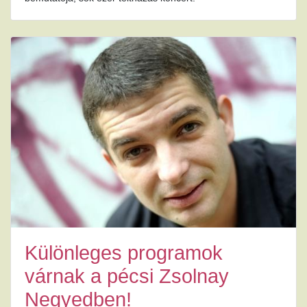
Különleges programok
várnak a pécsi Zsolnay
Negyedben!