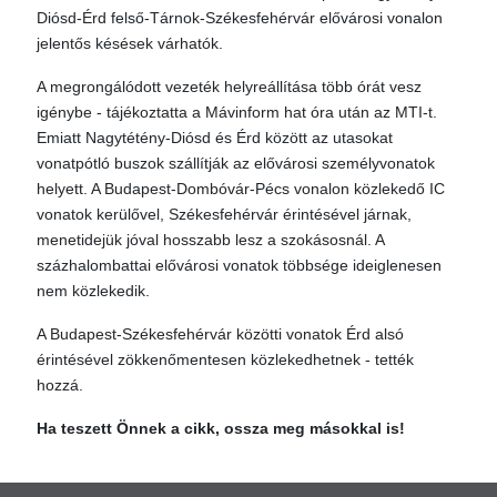
Diósd-Érd felső-Tárnok-Székesfehérvár elővárosi vonalon
jelentős késések várhatók.
A megrongálódott vezeték helyreállítása több órát vesz
igénybe - tájékoztatta a Mávinform hat óra után az MTI-t.
Emiatt Nagytétény-Diósd és Érd között az utasokat
vonatpótló buszok szállítják az elővárosi személyvonatok
helyett. A Budapest-Dombóvár-Pécs vonalon közlekedő IC
vonatok kerülővel, Székesfehérvár érintésével járnak,
menetidejük jóval hosszabb lesz a szokásosnál. A
százhalombattai elővárosi vonatok többsége ideiglenesen
nem közlekedik.
A Budapest-Székesfehérvár közötti vonatok Érd alsó
érintésével zökkenőmentesen közlekedhetnek - tették
hozzá.
Ha teszett Önnek a cikk, ossza meg másokkal is!