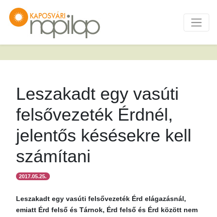
Leszakadt egy vasúti
felsővezeték Érdnél,
jelentős késésekre kell
számítani
2017.05.25.
Leszakadt egy vasúti felsővezeték Érd elágazásnál,
emiatt Érd felső és Tárnok, Érd felső és Érd között nem