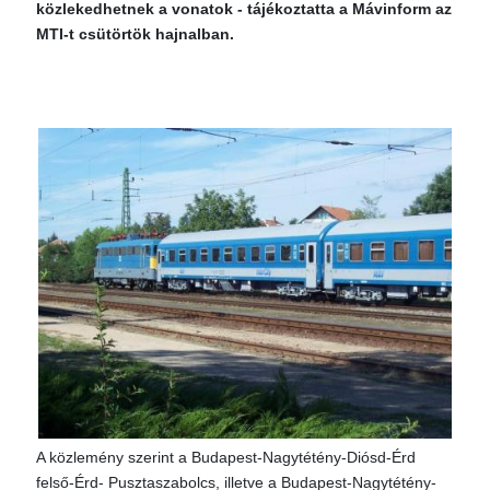
közlekedhetnek a vonatok - tájékoztatta a Mávinform az
MTI-t csütörtök hajnalban.
A közlemény szerint a Budapest-Nagytétény-Diósd-Érd
felső-Érd- Pusztaszabolcs, illetve a Budapest-Nagytétény-