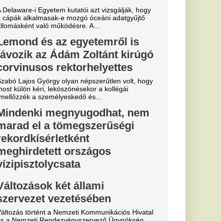
a
b
arczibányi
n-saga: