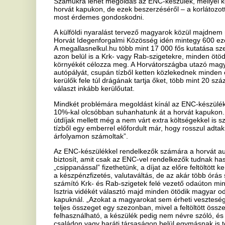
Mindkét problémára megoldást kínál az ENC-készülék, melynek birto
10%-kal olcsóbban suhanhatunk át a horvát kapukon. „Ha valaki a ka
útdíjak mellett még a nem várt extra költségekkel is számolhat. A 
tízből egy emberrel előfordult már, hogy rosszul adtak vissza neki 
árfolyamon számoltak”.
Az ENC-készülékkel rendelkezők számára a horvát autópálya-kezel
biztosít, amit csak az ENC-vel rendelkezők tudnak használni. A kés
„csippanással” fizethetünk, a díjat az előre feltöltött keretből auto
a készpénzfizetés, valutaváltás, de az akár több órás sorban állás is
számító Krk- és Rab-szigetek felé vezető odaúton minimum 3 alkalo
Isztria vidékét választó majd minden ötödik magyar oda-vissza 10 a
kapuknál. „Azokat a magyarokat sem érheti veszteség, akik nem has
teljes összeget egy szezonban, mivel a feltöltött összeg korlátlan id
felhasználható, a készülék pedig nem névre szóló, és nem is rends
családon vagy baráti társaságon belül egymásnak is továbbadni, meg
hozzá Szalayné Bujdos Eszter.
Még a szezon előtt érdemes észbe kapni
A megallasnelkul.hu kutatásából jól látszik, hogy ha autóval indul vala
dolog, amivel foglalkozik, az a fizetős utakra érvényes pályamatri
készülékek beszerzése: a megkérdezett autósok harmada csak útkö
százalékuk pedig pár nappal az utazás előtt.
A horvát kapukhoz praktikus ENC-készülék személyesen kizárólag 
horvát autópálya-kezelő 12 irodájában, melyek szezonban sem bizto
ráadásul az ott dolgozók legtöbbször csak horvátul beszélnek. Onl
hét, mire a készüléket készhez kapjuk. „A tavalyi tapasztalatok alap
erőteljesen akadozik a készülékek ellátása a horvát autópálya-kezelő
is kitolódhat, és volt már példa arra is, hogy júliusban hosszabb időr
akar menni, annak érdemes legkésőbb május közepéig online megre