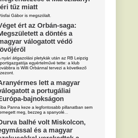
y: nagy
iorvosi
kell
ői tájékoztatót tart
 ahol várhatóan az
s az energiaválság
 nem akarta
őre a
lehányta a
snőt
úton került
érővel, miután a
ekesnő napok óta nem
 gyerek betegségére
szá
ák le Orbánt,
örözött és
es
gos vendég.”