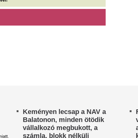
eményen lecsap a NAV a
Friss kutatás: a p
alatonon, minden ötödik
viharok előrejelzé
állalkozó megbukott, a
a cápák, zajlik a
zámla, blokk nélküli
kísérlet
rtékesítés a sláger
A Delaware-i Egyetem kutatói 
a cápák alkalmasak-e mozgó 
NAV balatoni nyári ellenőrzéssorozata félidőhöz
állomásként való működésre. 
kezett, a revizorok eddig több mint 300
abálytalanságot tártak fel. A leggyakoribb...
Lemond és az egy
ulcsfontosságú hónapok
távozik az Ádám Z
árnak Harry hercegre, ezen
corvinusos rektor
úlhat, kibékül-e az apjával
Szabó Lajos György olyan nép
most külön kéri, leköszönések
zrevehetően megváltozott az, ahogyan Harry
„mellőzzék a személyeskedő 
rceg a királyi családhoz viszonyul. A Sussex-i
rceg évekig a méregdrága bírósági...
Mindenki megnyu
eváltották a kommunikációs
marad el a tömeg
ivatal, és az állami
rekordkísérletkén
endezvényszervező
meghirdetett ors
gynökség vezetőit
vízipisztolycsata
váltották a Nemzeti Kommunikációs Hivatal
Változások két ál
KOH), valamint a Nemzeti Rendezvényszervező
ynökség (NRÜ) vezetőit. A szervezetek...
szervezet vezeté
áratlan merénylet rengette
Változás történt a Nemzeti K
és a Nemzeti Rendezvénysz