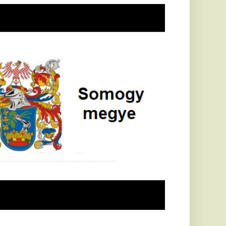
öldrengés rázta
eg
orvátországot,
écsett is érezni
ehetett, anyagi
árok is
eletkeztek
orvátországban
abb földrengés volt
pasztalható, az MTI