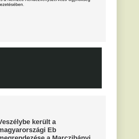
ntés a
t védő
után az RB Leipzig
tette: a klub
rvezi a következő
a magyar
gáliai
gon
abb pillanatban sem
yolé...
Miskolcon,
agyar
kedtek a
ézkedni a DVTK