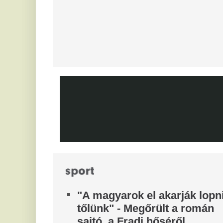
u
Mesterit húzott a Liverpool, az
é
éjszaka leigazolták az FC
s
Barcelona világsztárját
Jo
Ennek semmi előjele nem volt.
ra
Óriási a zavar, a magyarok
A
szerint a Fradi leigazolja a
t
Real Madrid sztárját?
Vé
A Ferencváros már megkezdte a szezont, de a
F
spanyol szuperklub még csak melegít.
e
Tévécsatorna hozta le a
e
különös szexbotrány részleteit
Me
Furcsa dolgokra derült fény a világbajnokságot
Fe
megjárt focinemzetnél.
Ne