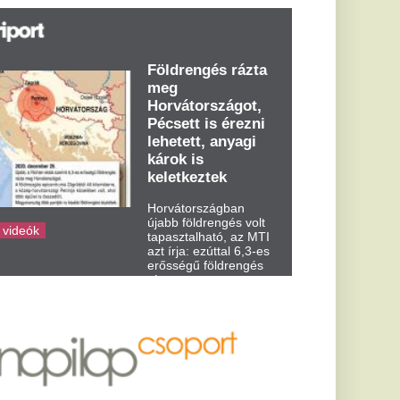
t írja: ezúttal 6,3-es
ősségű földrengés
zta meg
rvátországot
dden kora...