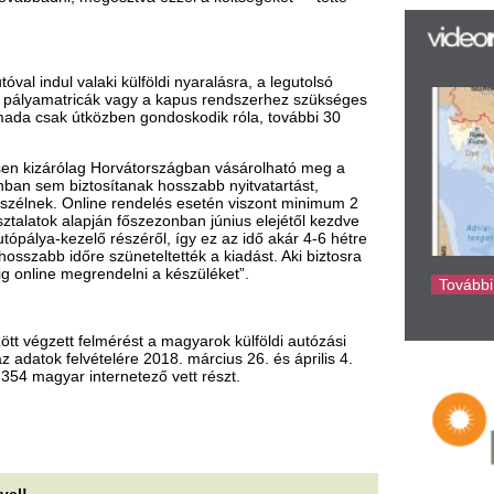
az
er
lmérést a magyarok külföldi autózási
rá
telére 2018. március 26. és április 4.
Ho
ternetező vett részt.
ke