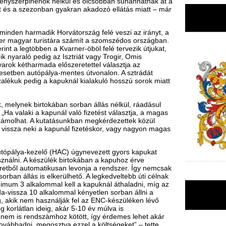
kában sorban állás nélkül, ráadásul
punál való fizetést választja, a magas
kutatásunkban megkérdezettek közül
a kapunál fizetéskor, vagy nagyon magas
ő (HAC) úgynevezett gyors kapukat
zülék birtokában a kapuhoz érve
matikusan levonja a rendszer. Így nemcsak
 elkerülhető. A legkedveltebb úti célnak
mmal kell a kapuknál áthaladni, míg az
lkalommal kényetlen sorban állni a
ználják fel az ENC-készüléken lévő
eig, akár 5-10 év múlva is
zámhoz kötött, így érdemes lehet akár
osztva ezzel a költségeket” – tette
ki külföldi nyaralásra, a legutolsó
F
cák vagy a kapus rendszerhez szükséges
m
zben gondoskodik róla, további 30
H
P
Horvátországban vásárolható meg a
l
sítanak hosszabb nyitvatartást,
k
ine rendelés esetén viszont minimum 2
k
ján főszezonban június elejétől kezdve
 részéről, így ez az idő akár 4-6 hétre
e szüneteltették a kiadást. Aki biztosra
H
ndelni a készüléket”.
új
ta