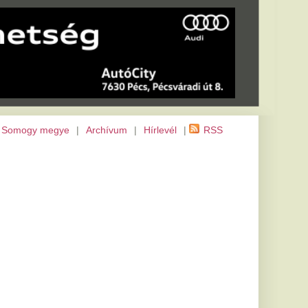
m
|
Hírlevél
|
RSS