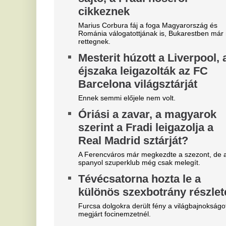
"A magyarok el akarják lopni
R
tőlünk" - Megőrült a román
t
sajtó, a Fradi hőséről
k
cikkeznek
g
e
Marius Corbura fáj a foga Magyarország és
Románia válogatottjának is, Bukarestben már most
C
rettegnek.
f
Megjelent a Kaszás egy kórház
A 
tetején, felkavaró fotó készült a
be
szörnyű jelenségről
K
Óriási volt a közfelháborodás.
V
Most jött a hír: Kulcsár Edinát
j
bilincsbe verve vitték el
m
Itt vannak a részletek!
A 
há
Fordulat az előrejelzésben,
má
vi
drámai a helyzet zivatar-
Í
fronton - Alig lesz eső a
e
hidegfront nyomában?
s
Időjárás-előrejelzésünkben eláruljuk, hogy melyik
vármegyékben várható csapadék.
c