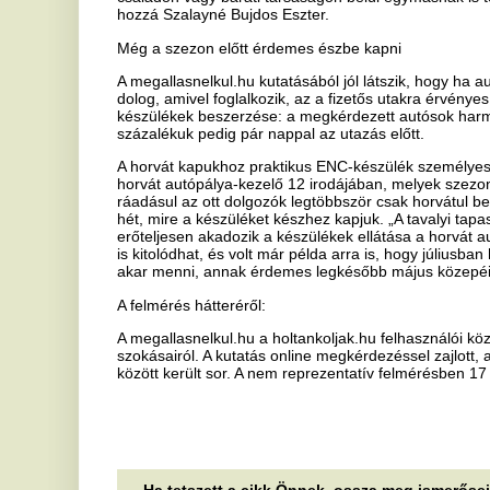
A felmérés hátteréről:
A megallasnelkul.hu a holtankoljak.hu felhasználói között végzett fe
szokásairól. A kutatás online megkérdezéssel zajlott, az adatok felvé
között került sor. A nem reprezentatív felmérésben 17 354 magyar in
Ha tetszett a cikk Önnek, ossza meg ismerőseivel!