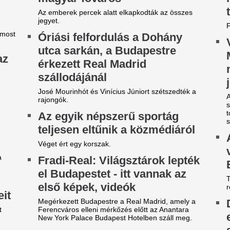
étvári Bence szerint
Döntött a kormán
örvénytelen, ezért azonnal el
változás jön a ház
ell távolítani az orbáni
rendelőkben, erre 
yűlöletpropagandáról szóló
készülni
mléktáblát a Szociális és
Délután kettőtől kormányszóviv
Magyar Péter miniszterelnök,
saládügyi Minisztérium
eheti kormányülés döntései é
aláról
alakulása kerül a fókuszba.
Pásztor Annáékat
KDNP frakcióvezetője szerint a tárca nem tudott
mutatni erről hatósági engedélyt.
felengedni a repül
ettő már valóra is vált Baba
stewardess, mert 
anga rémisztő 2026-os
kislánya az éneke
óslataiból. A java azonban
Pásztor Anna egy ausztráliai 
ég csak most jön...
konfliktusba egy légiutas-kís
kislánya rosszul lett. Az én
híres vak misztikus, Baba Vanga 2026-ra
aludt, amikor a személyzet a
tborzongató eseményeket jósolt. Két próféciája
hivatkozva megtagadta a be
r idén beteljesült! Vajon tényleg jön a harmadik
Szerbiában fotózt
lágháború és az ufók?
aki a barátaival s
gy kellene igazából kakilni –
evett egy jót a hír
gy gasztroenterológus szerint
fesztiválon
zinte mindenki rosszul
sinálja
„Úgy érkezett, mint egy átla