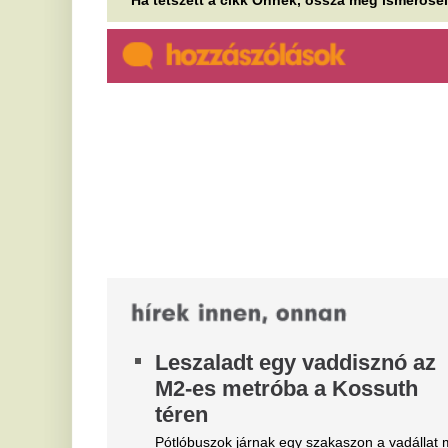
Leszaladt egy vaddisznó az
K
M2-es metróba a Kossuth
B
téren
v
s
Pótlóbuszok járnak egy szakaszon a vadállat miatt.
é
Negyedével nőtt a
A 
használtautó-import,
ér
csökkenőben az itthoni árak
sz
A forint erősödésére reagálva negyedével bővült a
K
használt autók importja Magyarországon az idén,
v
miközben mérséklődik a piaci...
m
Bejelentkezett a Liverpool
És
következő csapatkapitánya?
he
Szoboszlai Dominik üres
he
kézzel maradhat
L
Különleges üzletre készül a Liverpool,
h
sztárcsapattól érkezik az új kedvenc.
r
A kormány visszaadná a
ü
budapesti belvárosi ingatlanok
Le
vagyonkezelését a fővárosnak
(N
Üg
Eddig a fideszes önkormányzat kezelésében
voltak.
V