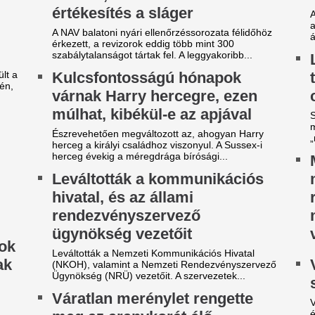
eg az aranykorát élő
vezetésében.
merikát – Miért ölték meg az
gyesült Államok 20. elnökét?
 amerikai Egyesült Államok elnökei közül négyen
ttek merénylet áldozatai. Abraham Lincoln,
lliam McKinley és John F. Kennedy mellett...
ilágsztár érkezik Budapestre,
Veszélybe került 
1 éve nem látott ilyet a
magyarországi E
agyar főváros
megrendezése a M
téri tűz miatt
 emberek percek alatt elkapkodták az összes
gyet.
Pósfai Gábor is megszólalt.
riási felfordulás a Dohány
Véget ért az Orbá