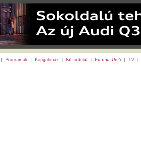
|
Képgalériák
|
Közérdekű
|
Európai Unió
|
TV
|
Somogy megye
|
Archívu