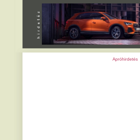
Apróhirdetés
|
Programok