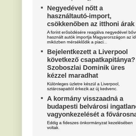
m
A
E
Az
le
Wi
"A magyarok el akarják lopni
V
tőlünk" - Megőrült a román
3
sajtó, a Fradi hőséről
m
cikkeznek
Az
je
Marius Corbura fáj a foga Magyarország és
Románia válogatottjának is, Bukarestben már most
Ó
rettegnek.