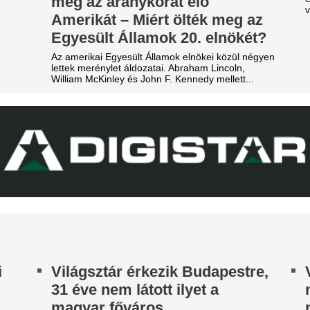
tca sarkán, a Budapestre
Megszületett a dö
rkezett Real Madrid
magyar válogatot
zállodájánál
jövőjéről
sé Mourinhót és Vinícius Júniort szétszedték a
A nyári átigazolási pletykák 
jongók.
sportigazgatója egyértelművé 
továbbra is Willi Orbánnal te
z egyik népszerű sportág
szezont.
eljesen eltűnik a közmédiáról
Aranyérmes lett 
get ért egy korszak.
válogatott a portu
radi-Real: Világsztárok lepték
Európa-bajnoksá
l Budapestet - itt vannak az
Tiba Panna keze a legfontos
lső képek, videók
remegett meg, bezzeg a span
gérkezett Budapestre a Real Madrid, amely a
Durva balhé volt 
rencváros elleni mérkőzés előtt az Anantara
egymással és a m
w York Palace Budapest Hotelben száll meg.
szekusokkal vere
nézők
Rendbontás miatt kellett int
stadionjában.