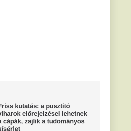
usztító
sei lehetnek
 tudományos
azt vizsgálják, hogy
óceáni adatgyűjtő
A...
etemről is
oltánt kirúgó
helyettes
szerűtlen volt, hogy
or a kollégái
és...
godhat, nem
szerűségi
t
zágos
lami
sében
ommunikációs Hivatal
ervező Ügynökség